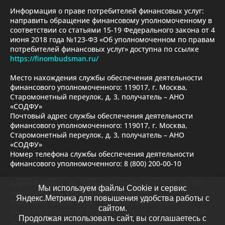
Информация о праве потребителей финансовых услуг:
направить обращение финансовому уполномоченному в
соответствии со статьями 15-19 Федерального закона от 4
июня 2018 года №123-ФЗ «Об уполномоченном по правам
потребителей финансовых услуг» доступна по ссылке
https://finombudsman.ru/
Место нахождения службы обеспечения деятельности
финансового уполномоченного: 119017, г. Москва,
Старомонетный переулок, д. 3, получатель – АНО
«СОДФУ»
Почтовый адрес службы обеспечения деятельности
финансового уполномоченного: 119017, г. Москва,
Старомонетный переулок, д. 3, получатель – АНО
«СОДФУ»
Номер телефона службы обеспечения деятельности
финансового уполномоченного: 8 (800) 200-00-10
Адрес: Вологда , ул. Маршала Конева, дом №15, оф. 307
Мы используем файлы Cookie и сервис
Череповец, пр. Строителей, д.6, оф.219
Яндекс.Метрика для повышения удобства работы с
Пон.- четв. 8.30 — 17.30 Пятница: 8.30 — 16.15
сайтом.
Пн-Чт с 8:30 до 17:30, Пт с 8:30 до 16:15, перерыв с 13:00
Продолжая использовать сайт, вы соглашаетесь с
до 13:45, Сб и Вс – выходной