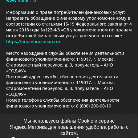
www.npmir.ru
Информация о праве потребителей финансовых услуг:
направить обращение финансовому уполномоченному в
соответствии со статьями 15-19 Федерального закона от 4
июня 2018 года №123-ФЗ «Об уполномоченном по правам
потребителей финансовых услуг» доступна по ссылке
https://finombudsman.ru/
Место нахождения службы обеспечения деятельности
финансового уполномоченного: 119017, г. Москва,
Старомонетный переулок, д. 3, получатель – АНО
«СОДФУ»
Почтовый адрес службы обеспечения деятельности
финансового уполномоченного: 119017, г. Москва,
Старомонетный переулок, д. 3, получатель – АНО
«СОДФУ»
Номер телефона службы обеспечения деятельности
финансового уполномоченного: 8 (800) 200-00-10
Адрес: Вологда , ул. Маршала Конева, дом №15, оф. 307
Мы используем файлы Cookie и сервис
Череповец, пр. Строителей, д.6, оф.219
Яндекс.Метрика для повышения удобства работы с
Пон.- четв. 8.30 — 17.30 Пятница: 8.30 — 16.15
сайтом.
Пн-Чт с 8:30 до 17:30, Пт с 8:30 до 16:15, перерыв с 13:00