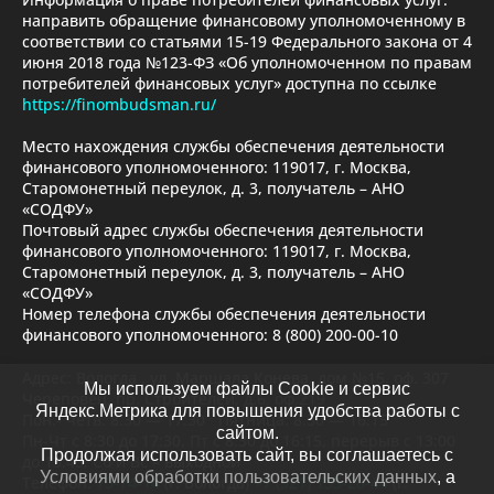
направить обращение финансовому уполномоченному в
соответствии со статьями 15-19 Федерального закона от 4
июня 2018 года №123-ФЗ «Об уполномоченном по правам
потребителей финансовых услуг» доступна по ссылке
https://finombudsman.ru/
Место нахождения службы обеспечения деятельности
финансового уполномоченного: 119017, г. Москва,
Старомонетный переулок, д. 3, получатель – АНО
«СОДФУ»
Почтовый адрес службы обеспечения деятельности
финансового уполномоченного: 119017, г. Москва,
Старомонетный переулок, д. 3, получатель – АНО
«СОДФУ»
Номер телефона службы обеспечения деятельности
финансового уполномоченного: 8 (800) 200-00-10
Адрес: Вологда , ул. Маршала Конева, дом №15, оф. 307
Мы используем файлы Cookie и сервис
Череповец, пр. Строителей, д.6, оф.219
Яндекс.Метрика для повышения удобства работы с
Пон.- четв. 8.30 — 17.30 Пятница: 8.30 — 16.15
сайтом.
Пн-Чт с 8:30 до 17:30, Пт с 8:30 до 16:15, перерыв с 13:00
Продолжая использовать сайт, вы соглашаетесь с
до 13:45, Сб и Вс – выходной
Условиями обработки пользовательских данных
, а
Телефон:
73-74-14
(г. Вологда)
+7 (921) 135-20-44
(г.