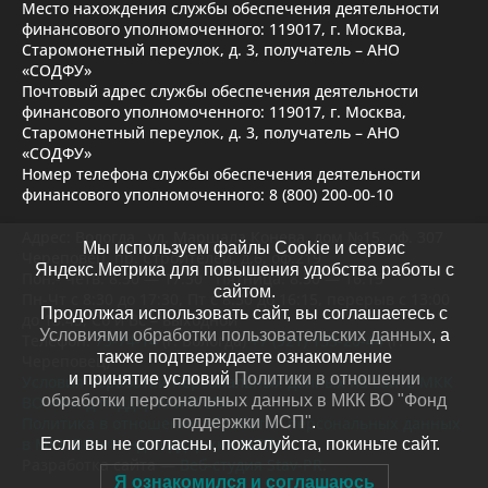
Место нахождения службы обеспечения деятельности
финансового уполномоченного: 119017, г. Москва,
Старомонетный переулок, д. 3, получатель – АНО
«СОДФУ»
Почтовый адрес службы обеспечения деятельности
финансового уполномоченного: 119017, г. Москва,
Старомонетный переулок, д. 3, получатель – АНО
«СОДФУ»
Номер телефона службы обеспечения деятельности
финансового уполномоченного: 8 (800) 200-00-10
Адрес: Вологда , ул. Маршала Конева, дом №15, оф. 307
Мы используем файлы Cookie и сервис
Череповец, пр. Строителей, д.6, оф.219
Яндекс.Метрика для повышения удобства работы с
Пон.- четв. 8.30 — 17.30 Пятница: 8.30 — 16.15
сайтом.
Пн-Чт с 8:30 до 17:30, Пт с 8:30 до 16:15, перерыв с 13:00
Продолжая использовать сайт, вы соглашаетесь с
до 13:45, Сб и Вс – выходной
Условиями обработки пользовательских данных
, а
Телефон:
73-74-14
(г. Вологда)
+7 (921) 135-20-44
(г.
также подтверждаете ознакомление
Череповец)
и принятие условий
Политики в отношении
Условия обработки персональных данных на сайте МКК
обработки персональных данных в МКК ВО "Фонд
ВО «Фонд поддержки МСП»
Политика в отношении обработки персональных данных
поддержки МСП"
.
в МКК ВО «Фонд поддержки МСП»
Если вы не согласны, пожалуйста, покиньте сайт.
Разработка сайта —
Веб-студия Stav-PR
.
Я ознакомился и соглашаюсь