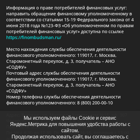
Информация о праве потребителей финансовых услуг:
направить обращение финансовому уполномоченному в
соответствии со статьями 15-19 Федерального закона от 4
июня 2018 года №123-ФЗ «Об уполномоченном по правам
потребителей финансовых услуг» доступна по ссылке
https://finombudsman.ru/
Место нахождения службы обеспечения деятельности
финансового уполномоченного: 119017, г. Москва,
Старомонетный переулок, д. 3, получатель – АНО
«СОДФУ»
Почтовый адрес службы обеспечения деятельности
финансового уполномоченного: 119017, г. Москва,
Старомонетный переулок, д. 3, получатель – АНО
«СОДФУ»
Номер телефона службы обеспечения деятельности
финансового уполномоченного: 8 (800) 200-00-10
Адрес: Вологда , ул. Маршала Конева, дом №15, оф. 307
Мы используем файлы Cookie и сервис
Череповец, пр. Строителей, д.6, оф.219
Яндекс.Метрика для повышения удобства работы с
Пон.- четв. 8.30 — 17.30 Пятница: 8.30 — 16.15
сайтом.
Пн-Чт с 8:30 до 17:30, Пт с 8:30 до 16:15, перерыв с 13:00
Продолжая использовать сайт, вы соглашаетесь с
до 13:45, Сб и Вс – выходной