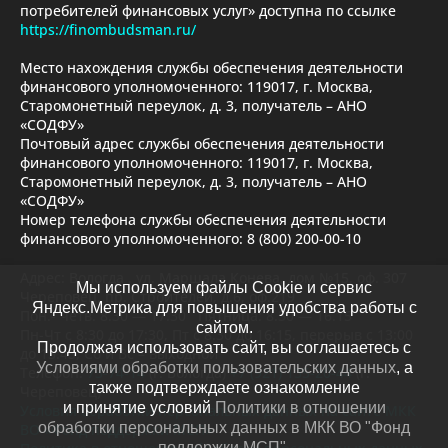
потребителей финансовых услуг» доступна по ссылке
https://finombudsman.ru/
Место нахождения службы обеспечения деятельности
финансового уполномоченного: 119017, г. Москва,
Старомонетный переулок, д. 3, получатель – АНО
«СОДФУ»
Почтовый адрес службы обеспечения деятельности
финансового уполномоченного: 119017, г. Москва,
Старомонетный переулок, д. 3, получатель – АНО
«СОДФУ»
Номер телефона службы обеспечения деятельности
финансового уполномоченного: 8 (800) 200-00-10
Адрес: Вологда , ул. Маршала Конева, дом №15, оф. 307
Мы используем файлы Cookie и сервис
Череповец, пр. Строителей, д.6, оф.219
Яндекс.Метрика для повышения удобства работы с
Пон.- четв. 8.30 — 17.30 Пятница: 8.30 — 16.15
сайтом.
Пн-Чт с 8:30 до 17:30, Пт с 8:30 до 16:15, перерыв с 13:00
Продолжая использовать сайт, вы соглашаетесь с
до 13:45, Сб и Вс – выходной
Условиями обработки пользовательских данных
, а
Телефон:
73-74-14
(г. Вологда)
+7 (921) 135-20-44
(г.
также подтверждаете ознакомление
Череповец)
и принятие условий
Политики в отношении
Условия обработки персональных данных на сайте МКК
обработки персональных данных в МКК ВО "Фонд
ВО «Фонд поддержки МСП»
поддержки МСП"
.