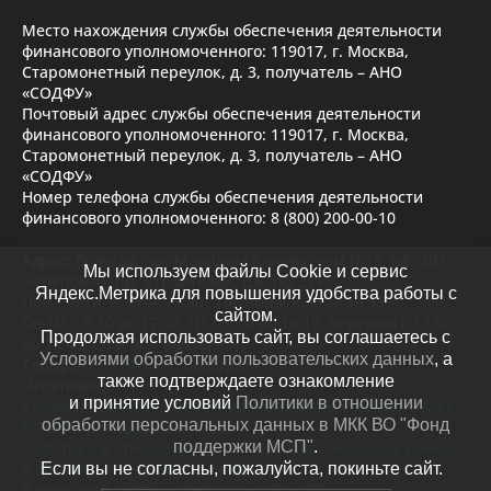
Место нахождения службы обеспечения деятельности
финансового уполномоченного: 119017, г. Москва,
Старомонетный переулок, д. 3, получатель – АНО
«СОДФУ»
Почтовый адрес службы обеспечения деятельности
финансового уполномоченного: 119017, г. Москва,
Старомонетный переулок, д. 3, получатель – АНО
«СОДФУ»
Номер телефона службы обеспечения деятельности
финансового уполномоченного: 8 (800) 200-00-10
Адрес: Вологда , ул. Маршала Конева, дом №15, оф. 307
Мы используем файлы Cookie и сервис
Череповец, пр. Строителей, д.6, оф.219
Яндекс.Метрика для повышения удобства работы с
Пон.- четв. 8.30 — 17.30 Пятница: 8.30 — 16.15
сайтом.
Пн-Чт с 8:30 до 17:30, Пт с 8:30 до 16:15, перерыв с 13:00
Продолжая использовать сайт, вы соглашаетесь с
до 13:45, Сб и Вс – выходной
Условиями обработки пользовательских данных
, а
Телефон:
73-74-14
(г. Вологда)
+7 (921) 135-20-44
(г.
также подтверждаете ознакомление
Череповец)
и принятие условий
Политики в отношении
Условия обработки персональных данных на сайте МКК
обработки персональных данных в МКК ВО "Фонд
ВО «Фонд поддержки МСП»
Политика в отношении обработки персональных данных
поддержки МСП"
.
в МКК ВО «Фонд поддержки МСП»
Если вы не согласны, пожалуйста, покиньте сайт.
Разработка сайта —
Веб-студия Stav-PR
.