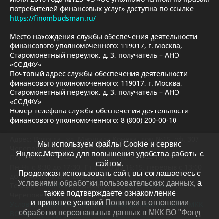
потребителей финансовых услуг» доступна по ссылке
https://finombudsman.ru/
Место нахождения службы обеспечения деятельности
финансового уполномоченного: 119017, г. Москва,
Старомонетный переулок, д. 3, получатель – АНО
«СОДФУ»
Почтовый адрес службы обеспечения деятельности
финансового уполномоченного: 119017, г. Москва,
Старомонетный переулок, д. 3, получатель – АНО
«СОДФУ»
Номер телефона службы обеспечения деятельности
финансового уполномоченного: 8 (800) 200-00-10
Адрес: Вологда , ул. Маршала Конева, дом №15, оф. 307
Мы используем файлы Cookie и сервис
Череповец, пр. Строителей, д.6, оф.219
Яндекс.Метрика для повышения удобства работы с
Пон.- четв. 8.30 — 17.30 Пятница: 8.30 — 16.15
сайтом.
Пн-Чт с 8:30 до 17:30, Пт с 8:30 до 16:15, перерыв с 13:00
Продолжая использовать сайт, вы соглашаетесь с
до 13:45, Сб и Вс – выходной
Условиями обработки пользовательских данных
, а
Телефон:
73-74-14
(г. Вологда)
+7 (921) 135-20-44
(г.
также подтверждаете ознакомление
Череповец)
и принятие условий
Политики в отношении
Условия обработки персональных данных на сайте МКК
обработки персональных данных в МКК ВО "Фонд
ВО «Фонд поддержки МСП»